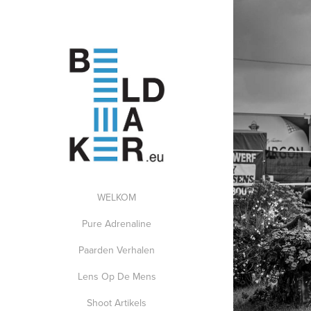
WELKOM
Pure Adrenaline
Paarden Verhalen
Lens Op De Mens
Shoot Artikels