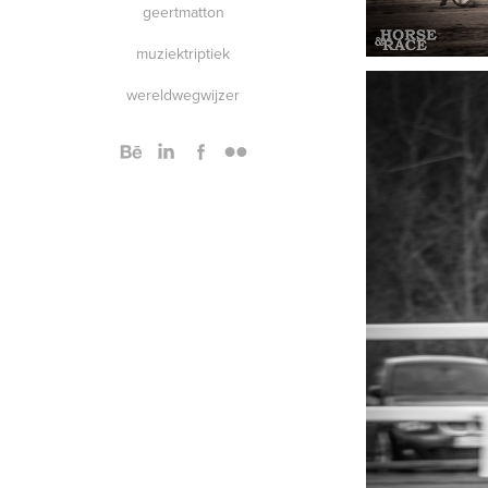
geertmatton
muziektriptiek
wereldwegwijzer